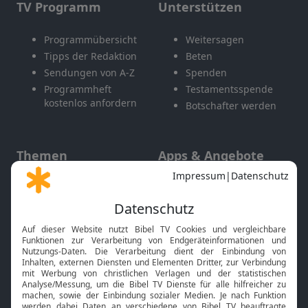
TV Programm
Unterstützen
Programmübersicht
Weitersagen
Tipps der Redaktion
Beten
Sendungen von A-Z
Spenden
Programmheft
Testamentsspende
kostenlos anfordern
Botschafter werden
Themen
Apps & Angebote
Gott und Bibel erklärt
Newsletter
Feiertage
Mobile App
Interviews
Kids App
Neuigkeiten
Smart TV
HbbTV
Bibelthek Online-Bibel
Nächster Gottesdienst