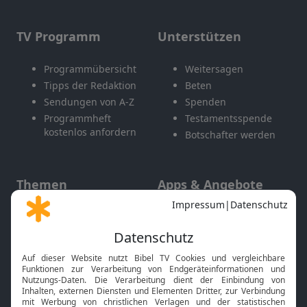
TV Programm
Unterstützen
Programmübersicht
Weitersagen
Tipps der Redaktion
Beten
Sendungen von A-Z
Spenden
Programmheft
Testamentsspende
kostenlos anfordern
Botschafter werden
Themen
Apps & Angebote
Gott und Bibel erklärt
Newsletter
Feiertage
Mobile App
Interviews
Kids App
Neuigkeiten
Smart TV
HbbTV
Bibelthek Online-Bibel