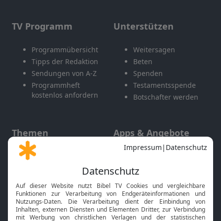
TV Programm
Unterstützen
Programmübersicht
Weitersagen
Tipps der Redaktion
Beten
Sendungen von A-Z
Spenden
Programmheft
Testamentsspende
kostenlos anfordern
Botschafter werden
Themen
Apps & Angebote
Gott und Bibel erklärt
Newsletter
Feiertage
Mobile App
Interviews
Kids App
Neuigkeiten
Smart TV
HbbTV
Bibelthek Online-Bibel