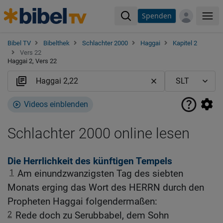
Spenden
Me
Bibel TV
Bibelthek
Schlachter 2000
Haggai
Kapitel 2
Vers 22
Haggai 2, Vers 22
Videos einblenden
Schlachter 2000 online lesen
Die Herrlichkeit des künftigen Tempels
1
Am einundzwanzigsten Tag des siebten
Monats erging das Wort des HERRN durch den
Propheten Haggai folgendermaßen:
2
Rede doch zu Serubbabel, dem Sohn