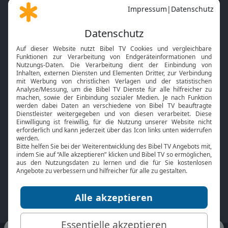
Gott und Bibel erklärt
Newsletter
Feiertage
Mobile App
Interviews
Kids App
Neuigkeiten
Smart TV
HbbTV
Bibelthek Online-Bibel
Nächster Gottesdienst
Bibel TV
Service
Über uns
Kontakt
Jobs
TV-Empfang
Presse
FAQ
Mediadaten