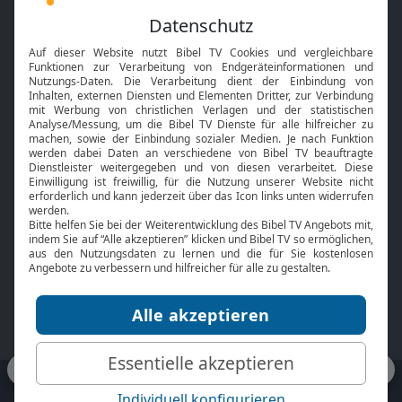
Feiertage
Mobile App
Interviews
Kids App
Neuigkeiten
Smart TV
HbbTV
Bibelthek Online-Bibel
Nächster Gottesdienst
Bibel TV
Service
Über uns
Kontakt
Jobs
TV-Empfang
Presse
FAQ
Mediadaten
bibeltv.de:
Impressum
Datenschutz
Nutzungsbedingungen