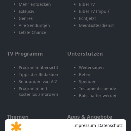
Mehr entdecken
Bibel TV
Exklusiv
Bibel TV Impuls
Genres
EchtJetzt
Alle Sendungen
MeinGottesdienst
Letzte Chance
TV Programm
Unterstützen
Programmübersicht
Weitersagen
Tipps der Redaktion
Beten
Sendungen von A-Z
Spenden
Programmheft
Testamentsspende
kostenlos anfordern
Botschafter werden
Themen
Apps & Angebote
Gott und Bibel erklärt
Newsletter