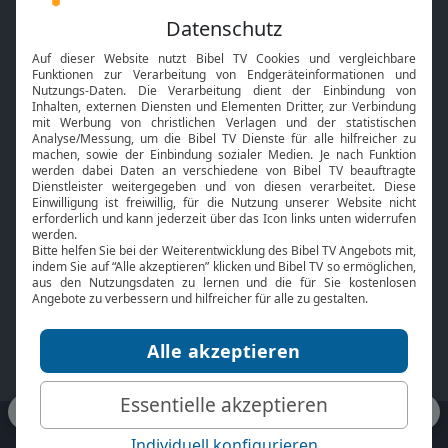
Feiertage
Mobile App
Interviews
Kids App
Neuigkeiten
Smart TV
HbbTV
Bibelthek Online-Bibel
Nächster Gottesdienst
Bibel TV
Service
Über uns
Kontakt
Jobs
TV-Empfang
Presse
FAQ
Mediadaten
bibeltv.de:
Impressum
Datenschutz
Nutzungsbedingungen
Fakten Bibel TV App