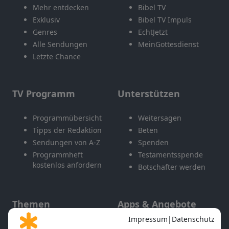
Mehr entdecken
Bibel TV
Exklusiv
Bibel TV Impuls
Genres
EchtJetzt
Alle Sendungen
MeinGottesdienst
Letzte Chance
TV Programm
Unterstützen
Programmübersicht
Weitersagen
Tipps der Redaktion
Beten
Sendungen von A-Z
Spenden
Programmheft
Testamentsspende
kostenlos anfordern
Botschafter werden
Themen
Apps & Angebote
Gott und Bibel erklärt
Newsletter