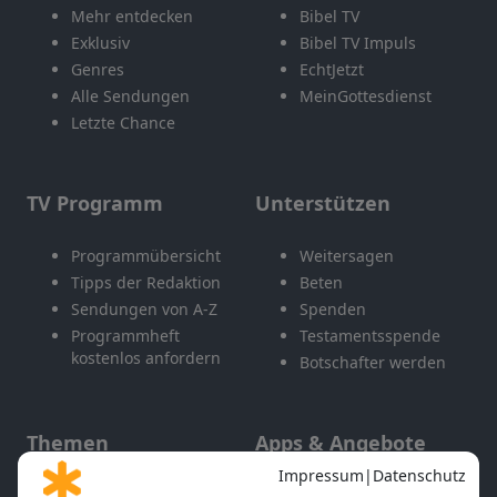
Mehr entdecken
Bibel TV
Exklusiv
Bibel TV Impuls
Genres
EchtJetzt
Alle Sendungen
MeinGottesdienst
Letzte Chance
TV Programm
Unterstützen
Programmübersicht
Weitersagen
Tipps der Redaktion
Beten
Sendungen von A-Z
Spenden
Programmheft
Testamentsspende
kostenlos anfordern
Botschafter werden
Themen
Apps & Angebote
Gott und Bibel erklärt
Newsletter