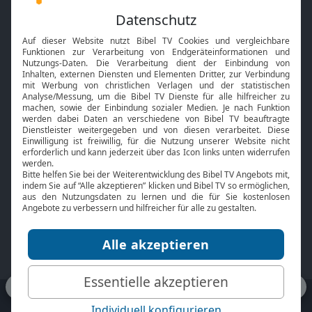
Feiertage
Mobile App
Interviews
Kids App
Neuigkeiten
Smart TV
HbbTV
Bibelthek Online-Bibel
Nächster Gottesdienst
Bibel TV
Service
Über uns
Kontakt
Jobs
TV-Empfang
Presse
FAQ
Mediadaten
bibeltv.de:
Impressum
Datenschutz
Nutzungsbedingungen
Fakten Bibel TV App