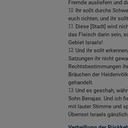
Fremde ausliefern und da
10
Ihr sollt durchs Schwe
euch richten, und ihr sol
11
Diese [Stadt] wird nic
das Fleisch darin sein, s
Gebiet Israels!
12
Und ihr sollt erkenne
Satzungen ihr nicht gew
Rechtsbestimmungen ihr 
Bräuchen der Heidenvölke
gehandelt.
13
Und es geschah, währe
Sohn Benajas. Und ich fi
mit lauter Stimme und sp
Überrest Israels gänzlich
Verheißung der Rückkehr