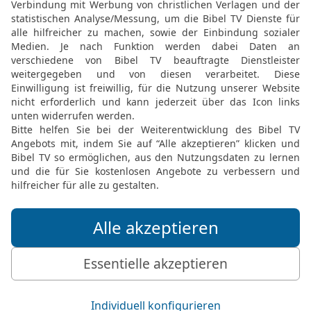
19
Ich aber will ihnen ein
neuen Geist in euer Inner
Herz aus ihrem Leib neh
geben,
20
damit sie in meinen 
Rechtsordnungen bewahre
Volk sein, und ich will ihr
21
Denen aber, deren Her
nachwandelt, will ich ihr
spricht GOTT, der Herr.
Die Herrlichkeit des HE
22
Danach hoben die Che
[gingen] vereint mit ihne
Israels war oben über ih
23
Und die Herrlichkeit 