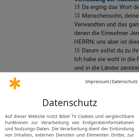
14
Da erging das Wort 
15
Menschensohn, deine B
Verwandten und das ganze
denen die Einwohner Jer
HERRN; uns aber ist di
16
Darum sollst du zu ih
Ich habe sie wohl in die
und in die Länder zerstre
kurze Zeit zum Heiligtum
gekommen sind.
17
Darum sprich: So spric
den Völkern sammeln und
zerstreut worden seid, 
Land Israel wieder geben
18
Und sie werden dahin
seine Gräuel daraus entf