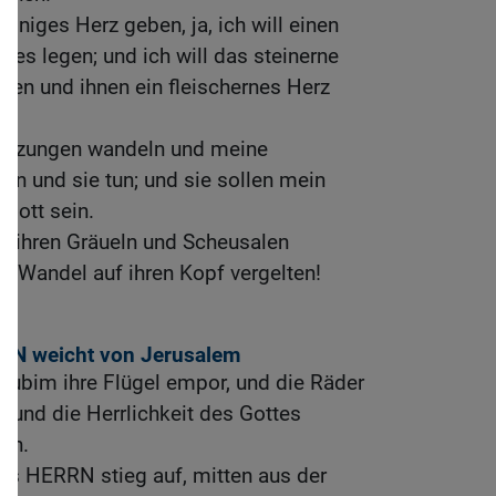
 einiges Herz geben, ja, ich will einen
stes legen; und ich will das steinerne
men und ihnen ein fleischernes Herz
Satzungen wandeln und meine
n und sie tun; und sie sollen mein
 Gott sein.
z ihren Gräueln und Scheusalen
en Wandel auf ihren Kopf vergelten!
RRN weicht von Jerusalem
rubim ihre Flügel empor, und die Räder
n, und die Herrlichkeit des Gottes
nen.
des HERRN stieg auf, mitten aus der