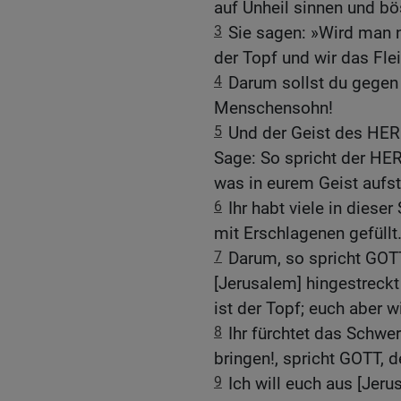
auf Unheil sinnen und bös
3
Sie sagen: »Wird man n
der Topf und wir das Fle
4
Darum sollst du gegen
Menschensohn!
5
Und der Geist des HERR
Sage: So spricht der HERR
was in eurem Geist aufst
6
Ihr habt viele in dies
mit Erschlagenen gefüllt
7
Darum, so spricht GOTT,
[Jerusalem] hingestreckt
ist der Topf; euch aber 
8
Ihr fürchtet das Schwer
bringen!, spricht GOTT, d
9
Ich will euch aus [Jer