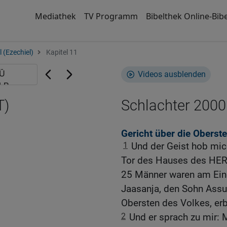
Mediathek
TV Programm
Bibelthek Online-Bibe
 (Ezechiel)
Kapitel 11
Videos ausblenden
T)
Schlachter 2000
Gericht über die Oberst
1
Und der Geist hob mic
Tor des Hauses des HERR
25 Männer waren am Eing
Jaasanja, den Sohn Assur
Obersten des Volkes, erb
2
Und er sprach zu mir: 