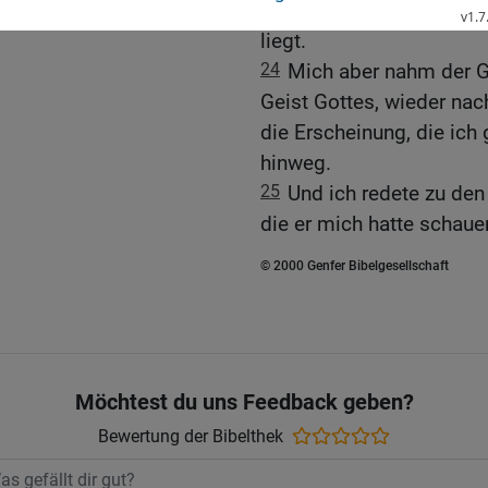
Stadt, und blieb stehen a
liegt.
24
Mich aber nahm der Ge
Geist Gottes, wieder na
die Erscheinung, die ich
hinweg.
25
Und ich redete zu de
die er mich hatte schaue
© 2000 Genfer Bibelgesellschaft
Möchtest du uns Feedback geben?
Bewertung der Bibelthek