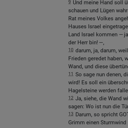
9
Und meine Hand soll ü
schauen und Lügen wahrs
Rat meines Volkes angeh
Hauses Israel eingetrage
Land Israel kommen — ja,
der Herr bin! —,
10
darum, ja, darum, weil
Frieden geredet haben, w
Wand, und diese übertünc
11
So sage nun denen, di
wird! Es soll ein über
Hagelsteine werden falle
12
Ja, siehe, die Wand w
sagen: Wo ist nun die Tü
13
Darum, so spricht GOT
Grimm einen Sturmwind h