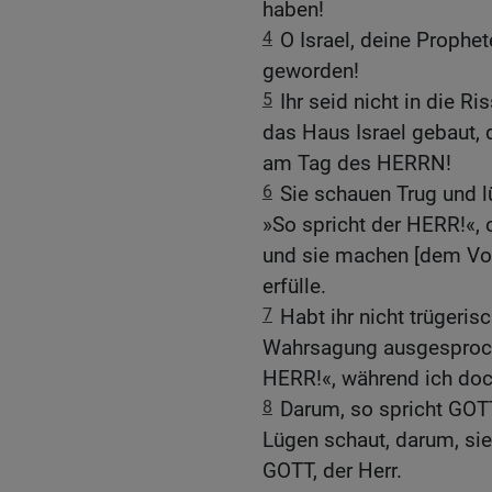
haben!
4
O Israel, deine Prophe
geworden!
5
Ihr seid nicht in die R
das Haus Israel gebaut,
am Tag des HERRN!
6
Sie schauen Trug und l
»So spricht der HERR!«, 
und sie machen [dem Volk
erfülle.
7
Habt ihr nicht trügeri
Wahrsagung ausgesproche
HERR!«, während ich doc
8
Darum, so spricht GOTT,
Lügen schaut, darum, si
GOTT, der Herr.