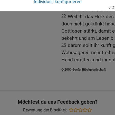
eurer Hand erretten, dami
eure Hand fallen; und ihr
22
Weil ihr das Herz des
doch nicht gekränkt hab
Gottlosen stärkt, damit 
bekehrt und am Leben bl
23
darum sollt ihr künft
Wahrsagerei mehr treiben
Hand erretten, und ihr so
© 2000 Genfer Bibelgesellschaft
Möchtest du uns Feedback geben?
Bewertung der Bibelthek