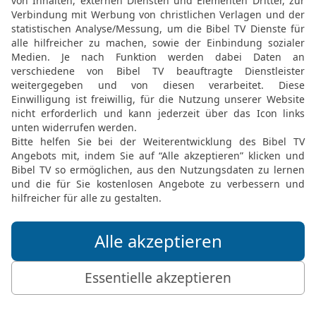
18
und sprich: So sprich
Binden nähen für jedes 
für Köpfe jeder Größe, u
meines Volkes fangen, 
erhalten?
19
Ihr entweiht mich bei
Gerste und für etliche Bi
sterben sollten, und Seel
leben sollten, indem ihr
schenkt!
20
Darum, so spricht GOT
eure Binden, mit denen ihr
wegfliegen lassen [wie V
wegreißen und die Seelen, 
Seelen wegfliegen lassen
21
Und ich will eure Kop