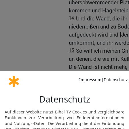
überschwemmender Platz
kommen und Hagelsteine
14
Und die Wand, die ihr 
niederreißen und zu Bod
aufgedeckt wird und [Jeru
umkommt; und ihr werdet
15
So will ich meinen G
an denen, die sie mit Ka
Die Wand ist nicht mehr,
sind auch nicht mehr,
16
nämlich die Propheten
und Gesichte des Frieden
ist, spricht GOTT, der Her
17
Und du, Menschensohn
Töchter deines Volkes, 
weissagen, und weissage