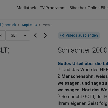
Mediathek
TV Programm
Bibelthek Online-Bibe
 (Ezechiel)
Kapitel 13
Vers 2
Videos ausblenden
SLT)
Schlachter 2000
Gottes Urteil über die f
1
Und das Wort des HER
2
Menschensohn, weissag
weissagen, und sage zu
weissagen: Hört das Wo
3
So spricht GOTT, der H
ihrem eigenen Geist fol