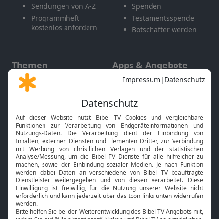
Sendungen von A-Z
Spenden
Programmheft
Testamentsspende
kostenlos anfordern
Botschafter werden
Themen
Apps & Angebote
Gott und Bibel erklärt
Newsletter
Feiertage
Mobile App
Interviews
Kids App
Neuigkeiten
Smart TV
HbbTV
Bibelthek Online-Bibel
Nächster Gottesdienst
Bibel TV
Service
Über uns
Kontakt