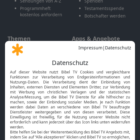
Sendungen von A-Z
Spenden
Programmheft
Testamentsspende
kostenlos anfordern
Botschafter werden
Themen
Apps & Angebote
Gott und Bibel erklärt
Newsletter
Feiertage
Mobile App
Interviews
Kids App
Neuigkeiten
Smart TV
HbbTV
Bibelthek Online-Bibel
Nächster Gottesdienst
Bibel TV
Service
Über uns
Kontakt