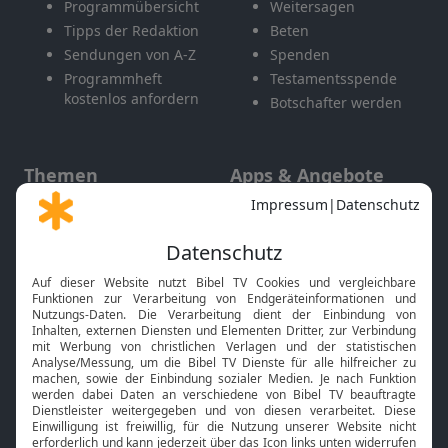
Programmübersicht
Weitersagen
Tipps der Redaktion
Beten
Sendungen von A-Z
Spenden
Programmheft
Testamentsspende
kostenlos anfordern
Botschafter werden
Themen
Apps & Angebote
Gott und Bibel erklärt
Newsletter
Feiertage
Mobile App
Interviews
Kids App
Neuigkeiten
Smart TV
HbbTV
Bibelthek Online-Bibel
Nächster Gottesdienst
Bibel TV
Service