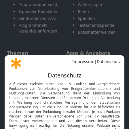
Programmübersicht
Weitersagen
Tipps der Redaktion
Beten
Sendungen von A-Z
Spenden
Programmheft
Testamentsspende
kostenlos anfordern
Botschafter werden
Themen
Apps & Angebote
Gott und Bibel erklärt
Newsletter
Feiertage
Mobile App
Interviews
Kids App
Neuigkeiten
Smart TV
HbbTV
Bibelthek Online-Bibel
Nächster Gottesdienst