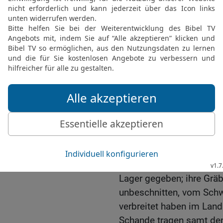
gefallen.
23
Ihre Gräber sind in di
Grab ist seine Schar; sie
gefallen, die zuvor Schr
Lebendigen.
24
Da ist auch Elam und 
sie alle sind erschlagen
in die untersten Örter der
Schrecken verbreiteten 
Schande tragen samt den
sind.
25
Man hat ihm mit all s
Lager gegeben; ihre Gräb
unbeschnitten, vom Schw
verbreitet haben im Land
Schande tragen samt den