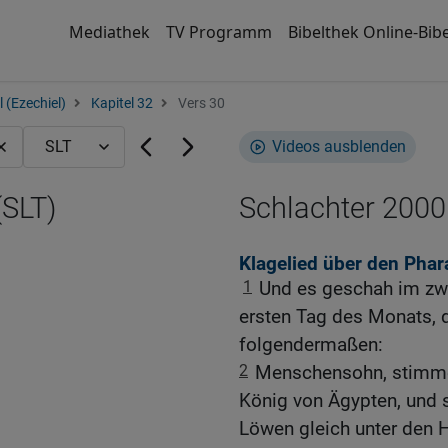
Mediathek
TV Programm
Bibelthek Online-Bibe
 (Ezechiel)
Kapitel 32
Vers 30
Videos ausblenden
(SLT)
Schlachter 2000
Klagelied über den Phar
1
Und es geschah im zwö
ersten Tag des Monats,
folgendermaßen:
2
Menschensohn, stimme 
König von Ägypten, und 
Löwen gleich unter den H