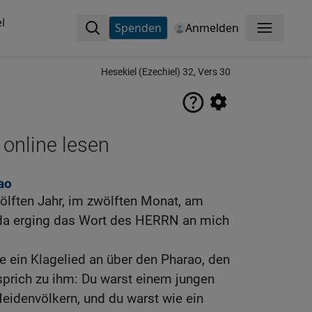
l
Spenden
Anmelden
Menü
Hesekiel (Ezechiel) 32, Vers 30
 online lesen
ao
lften Jahr, im zwölften Monat, am
 da erging das Wort des HERRN an mich
ein Klagelied an über den Pharao, den
sprich zu ihm: Du warst einem jungen
eidenvölkern, und du warst wie ein