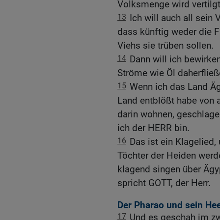
Volksmenge wird vertilg
13
Ich will auch all sei
dass künftig weder die 
Viehs sie trüben sollen.
14
Dann will ich bewirke
Ströme wie Öl daherfließe
15
Wenn ich das Land Ä
Land entblößt habe von al
darin wohnen, geschlage
ich der HERR bin.
16
Das ist ein Klagelied
Töchter der Heiden werd
klagend singen über Ägy
spricht GOTT, der Herr.
Der Pharao und sein Hee
17
Und es geschah im zw