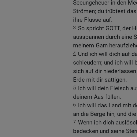
Seeungeheuer in den Mee
Strömen; du trübtest da
ihre Flüsse auf.
3
So spricht GOTT, der He
ausspannen durch eine Sc
meinem Garn heraufzieh
4
Und ich will dich auf d
schleudern; und ich will
sich auf dir niederlassen 
Erde mit dir sättigen.
5
Ich will dein Fleisch a
deinem Aas füllen.
6
Ich will das Land mit 
an die Berge hin, und die
7
Wenn ich dich auslösc
bedecken und seine Stern