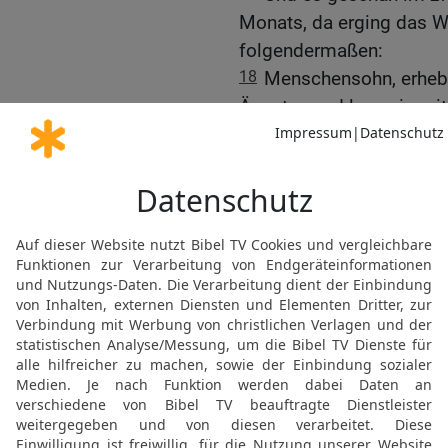
Monats, da erging das 
folgendermaßen:
18
Menschensohn, erhebe
Ägypten und lass sie mi
hinabfahren in die unters
Grube hinabgefahren sin
19
Wen übertriffst du an
zu den Unbeschnittenen!
20
Mitten unter den vom 
Das Schwert ist übergebe
21
Die Vornehmen unter 
Totenreichs werden von 
sind hinabgefahren, sie 
Schwert durchbohrt sind
22
Da ist Assyrien mit 
seine Gräber, sie alle si