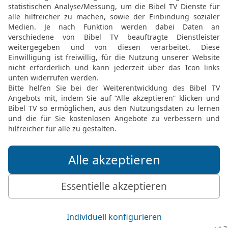
Worte gegen mich gerede
14
So spricht GOTT, der 
will ich dich zur Wüste 
15
Wie du dich gefreut h
weil es verwüstet wurde, 
sollst verwüstet werden,
und sie sollen erkennen,
© 2000 Genfer Bibelgesellschaft
Möchtest du uns Feedback geben?
Bewertung der Bibelthek