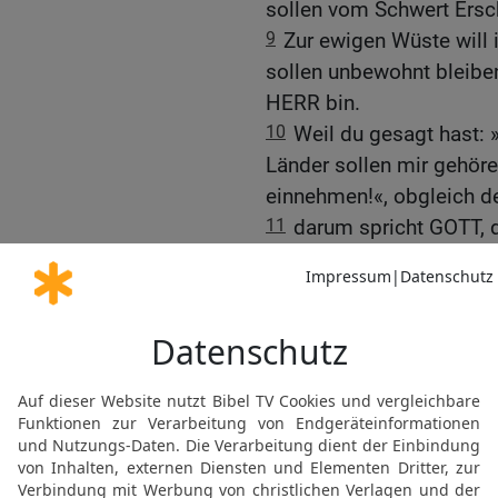
sollen vom Schwert Ersch
9
Zur ewigen Wüste will 
sollen unbewohnt bleiben;
HERR bin.
10
Weil du gesagt hast: 
Länder sollen mir gehören
einnehmen!«, obgleich d
11
darum spricht GOTT, de
dir handeln nach deinem 
du auch nach deinem Has
werde mich bei ihnen zu 
12
Du aber sollst erkenne
Lästerungen gehört habe,
ausgestoßen hast, indem 
sind sie zur Speise gege
13
So habt ihr mit eure