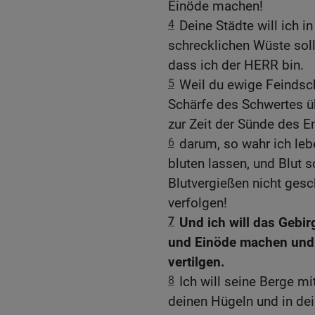
Einöde machen!
4
Deine Städte will ich i
schrecklichen Wüste soll
dass ich der HERR bin.
5
Weil du ewige Feindsch
Schärfe des Schwertes übe
zur Zeit der Sünde des E
6
darum, so wahr ich lebe
bluten lassen, und Blut s
Blutvergießen nicht gesc
verfolgen!
7
Und ich will das Gebir
und Einöde machen und 
vertilgen.
8
Ich will seine Berge mi
deinen Hügeln und in dei