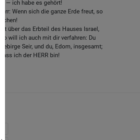
t — ich habe es gehört!
Herr: Wenn sich die ganze Erde freut, so
machen!
ast über das Erbteil des Hauses Israel,
so will ich auch mit dir verfahren: Du
 Gebirge Seir, und du, Edom, insgesamt;
 dass ich der HERR bin!