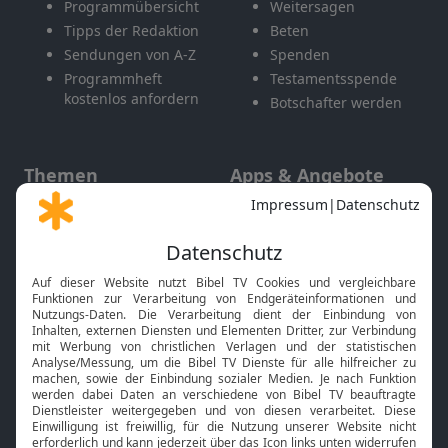
Programmübersicht
Weitersagen
Tipps der Redaktion
Beten
Sendungen von A-Z
Spenden
Programmheft
Testamentsspende
kostenlos anfordern
Botschafter werden
Themen
Apps & Angebote
Gott und Bibel erklärt
Newsletter
Feiertage
Mobile App
Interviews
Kids App
Neuigkeiten
Smart TV
HbbTV
Bibelthek Online-Bibel
Nächster Gottesdienst
Bibel TV
Service