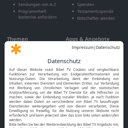
Sendungen von A-Z
Spenden
Programmheft
Testamentsspende
kostenlos anfordern
Botschafter werden
Themen
Apps & Angebote
Gott und Bibel erklärt
Newsletter
Feiertage
Mobile App
Interviews
Kids App
Neuigkeiten
Smart TV
HbbTV
Bibelthek Online-Bibel
Nächster Gottesdienst
Bibel TV
Service
Über uns
Kontakt