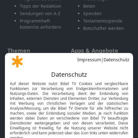
Tipps der Redaktion
Beten
Sendungen von A-Z
Spenden
Programmheft
Testamentsspende
kostenlos anfordern
Botschafter werden
Themen
Apps & Angebote
Gott und Bibel erklärt
Newsletter
Feiertage
Mobile App
Interviews
Kids App
Neuigkeiten
Smart TV
HbbTV
Bibelthek Online-Bibel
Nächster Gottesdienst
Bibel TV
Service