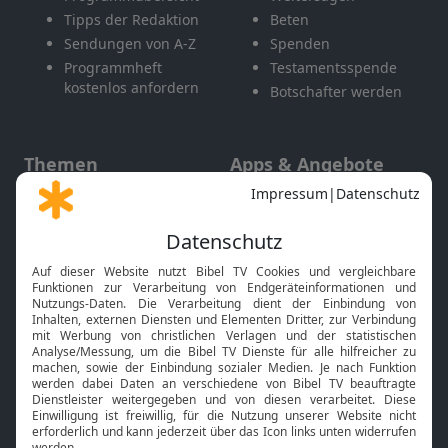
Tipps der Redaktion
Beten
Sendungen von A-Z
Spenden
Programmheft
Testamentsspende
kostenlos anfordern
Botschafter werden
Themen
Apps & Angebote
Gott und Bibel erklärt
Newsletter
Feiertage
Mobile App
Interviews
Kids App
Neuigkeiten
Smart TV
HbbTV
Bibelthek Online-Bibel
Nächster Gottesdienst
Bibel TV
Service