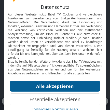
Feiertage
Mobile App
Interviews
Kids App
Neuigkeiten
Smart TV
HbbTV
Bibelthek Online-Bibel
Nächster Gottesdienst
Bibel TV
Service
Über uns
Kontakt
Jobs
TV-Empfang
Presse
FAQ
Mediadaten
bibeltv.de:
Impressum
Datenschutz
Nutzungsbedingungen