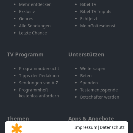
Mehr entdecken
Bibel TV
Exklusiv
Bibel TV Impuls
Genres
EchtJetzt
Alle Sendungen
MeinGottesdienst
Letzte Chance
TV Programm
Unterstützen
Programmübersicht
Weitersagen
Tipps der Redaktion
Beten
Sendungen von A-Z
Spenden
Programmheft
Testamentsspende
kostenlos anfordern
Botschafter werden
Themen
Apps & Angebote
Gott und Bibel erklärt
Newsletter