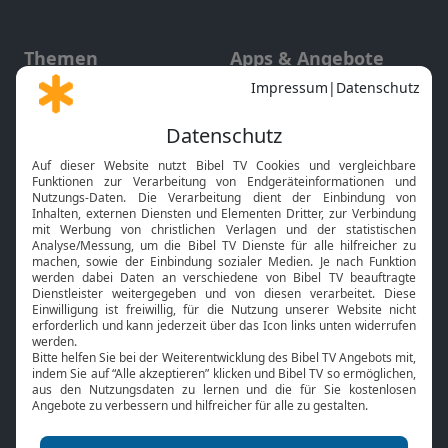
Themen
Apps & Angebote
Gott und Bibel erklärt
Newsletter
Feiertage
Mobile App
Interviews
Kids App
Neuigkeiten
Smart TV
HbbTV
Bibelthek Online-Bibel
Nächster Gottesdienst
Bibel TV
Service
Über uns
Kontakt
Jobs
TV-Empfang
Presse
FAQ
Mediadaten