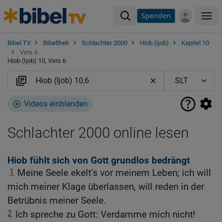
Spenden
Me
Bibel TV
Bibelthek
Schlachter 2000
Hiob (Ijob)
Kapitel 10
Vers 6
Hiob (Ijob) 10, Vers 6
Videos einblenden
Schlachter 2000 online lesen
Hiob fühlt sich von Gott grundlos bedrängt
1
Meine Seele ekelt’s vor meinem Leben; ich will
mich meiner Klage überlassen, will reden in der
Betrübnis meiner Seele.
2
Ich spreche zu Gott: Verdamme mich nicht!