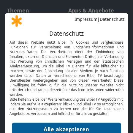
Themen
Apps & Angebote
Gott und Bibel erklärt
Newsletter
Feiertage
Mobile App
Interviews
Kids App
Neuigkeiten
Smart TV
HbbTV
Bibelthek Online-Bibel
Nächster Gottesdienst
Bibel TV
Service
Über uns
Kontakt
Jobs
TV-Empfang
Presse
FAQ
Mediadaten