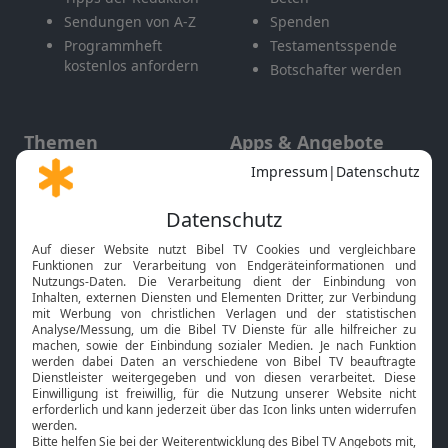
Sendungen von A-Z
Spenden
Programmheft
Testamentsspende
kostenlos anfordern
Botschafter werden
Themen
Apps & Angebote
Gott und Bibel erklärt
Newsletter
Feiertage
Mobile App
Interviews
Kids App
Neuigkeiten
Smart TV
HbbTV
Bibelthek Online-Bibel
Nächster Gottesdienst
Bibel TV
Service