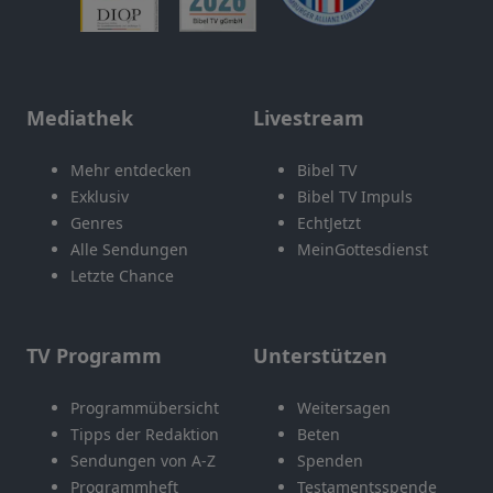
Mediathek
Livestream
Mehr entdecken
Bibel TV
Exklusiv
Bibel TV Impuls
Genres
EchtJetzt
Alle Sendungen
MeinGottesdienst
Letzte Chance
TV Programm
Unterstützen
Programmübersicht
Weitersagen
Tipps der Redaktion
Beten
Sendungen von A-Z
Spenden
Programmheft
Testamentsspende