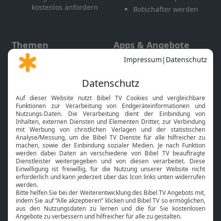
kostenlos anfordern
Botschafter werden
Themen
Apps & Angebote
Gott und Bibel erklärt
Newsletter
Feiertage
Mobile App
Interviews
Kids App
Neuigkeiten
Smart TV
HbbTV
Bibelthek Online-Bibel
Nächster Gottesdienst
Bibel TV
Service
Über uns
Kontakt
Jobs
TV-Empfang