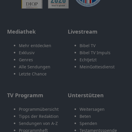
Mediathek
Livestream
Mehr entdecken
Bibel TV
Exklusiv
Bibel TV Impuls
Genres
EchtJetzt
Alle Sendungen
MeinGottesdienst
Letzte Chance
TV Programm
Unterstützen
Programmübersicht
Weitersagen
Tipps der Redaktion
Beten
Sendungen von A-Z
Spenden
Programmheft
Testamentsspende