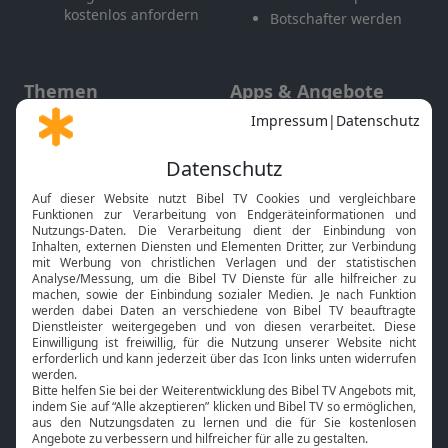
kostenlos anfordern
Botschafter werden
Themen
Apps & Angebote
Gott und Bibel erklärt
Newsletter
Feiertage
Mobile App
Interviews
Kids App
Neuigkeiten
Smart TV
HbbTV
Bibelthek Online-Bibel
Nächster Gottesdienst
Bibel TV
Service
Über uns
Kontakt
Jobs
TV-Empfang