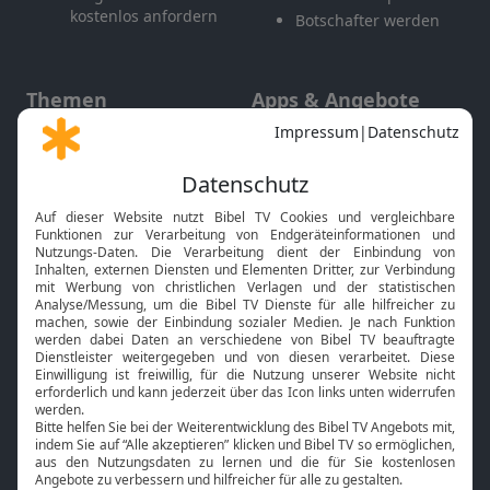
kostenlos anfordern
Botschafter werden
Themen
Apps & Angebote
Gott und Bibel erklärt
Newsletter
Feiertage
Mobile App
Interviews
Kids App
Neuigkeiten
Smart TV
HbbTV
Bibelthek Online-Bibel
Nächster Gottesdienst
Bibel TV
Service
Über uns
Kontakt
Jobs
TV-Empfang