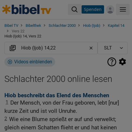
Spenden
Me
Bibel TV
Bibelthek
Schlachter 2000
Hiob (Ijob)
Kapitel 14
Vers 22
Hiob (Ijob) 14, Vers 22
Videos einblenden
Schlachter 2000 online lesen
Hiob beschreibt das Elend des Menschen
1
Der Mensch, von der Frau geboren, lebt [nur]
kurze Zeit und ist voll Unruhe.
2
Wie eine Blume sprießt er auf und verwelkt;
gleich einem Schatten flieht er und hat keinen