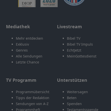
Mediathek
Livestream
Mehr entdecken
Bibel TV
Exklusiv
Bibel TV Impuls
Genres
EchtJetzt
Alle Sendungen
MeinGottesdienst
Letzte Chance
TV Programm
Unterstützen
Programmübersicht
Weitersagen
Tipps der Redaktion
Beten
Sendungen von A-Z
Spenden
Programmheft
Testamentsspende