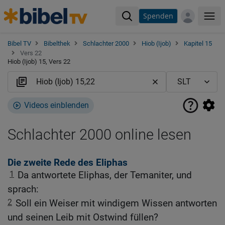
Spenden
Me
Bibel TV
Bibelthek
Schlachter 2000
Hiob (Ijob)
Kapitel 15
Vers 22
Hiob (Ijob) 15, Vers 22
Videos einblenden
Schlachter 2000 online lesen
Die zweite Rede des Eliphas
1
Da antwortete Eliphas, der Temaniter, und
sprach:
2
Soll ein Weiser mit windigem Wissen antworten
und seinen Leib mit Ostwind füllen?