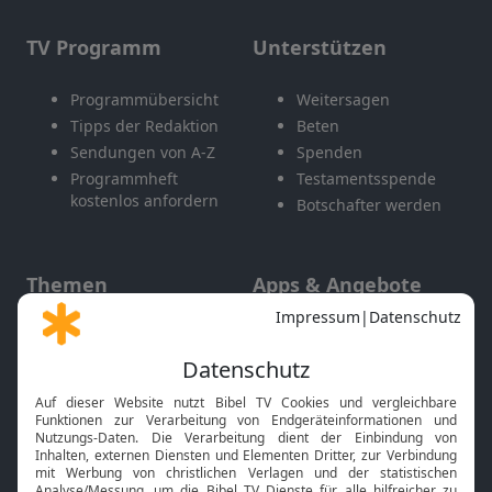
TV Programm
Unterstützen
Programmübersicht
Weitersagen
Tipps der Redaktion
Beten
Sendungen von A-Z
Spenden
Programmheft
Testamentsspende
kostenlos anfordern
Botschafter werden
Themen
Apps & Angebote
Gott und Bibel erklärt
Newsletter
Feiertage
Mobile App
Interviews
Kids App
Neuigkeiten
Smart TV
HbbTV
Bibelthek Online-Bibel