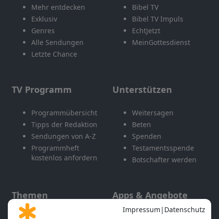
Mehr entdecken
Bibel TV
Exklusiv
Bibel TV Impuls
Genres
EchtJetzt
Alle Sendungen
MeinGottesdienst
Letzte Chance
TV Programm
Unterstützen
Programmübersicht
Weitersagen
Tipps der Redaktion
Beten
Sendungen von A-Z
Spenden
Programmheft
Testamentsspende
kostenlos anfordern
Botschafter werden
Themen
Apps & Angebote
Gott und Bibel erklärt
Newsletter