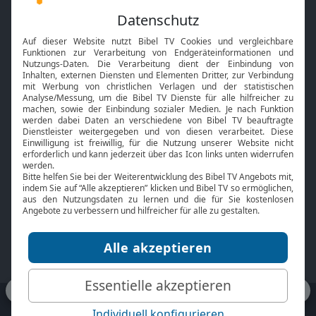
Feiertage
Mobile App
Interviews
Kids App
Neuigkeiten
Smart TV
HbbTV
Bibelthek Online-Bibel
Nächster Gottesdienst
Bibel TV
Service
Über uns
Kontakt
Jobs
TV-Empfang
Presse
FAQ
Mediadaten
bibeltv.de:
Impressum
Datenschutz
Nutzungsbedingungen