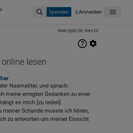
l
Spenden
Anmelden
Menü
Hiob (Ijob) 20, Vers 22
 online lesen
phar
der Naamatiter, und sprach:
h meine erregten Gedanken zu einer
ängt es mich [zu reden].
u meiner Schande musste ich hören;
ich zu antworten um meiner Einsicht