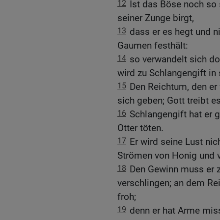
12
Ist das Böse noch so 
seiner Zunge birgt,
13
dass er es hegt und n
Gaumen festhält:
14
so verwandelt sich do
wird zu Schlangengift in
15
Den Reichtum, den er 
sich geben; Gott treibt 
16
Schlangengift hat er 
Otter töten.
17
Er wird seine Lust ni
Strömen von Honig und v
18
Den Gewinn muss er z
verschlingen; an dem Rei
froh;
19
denn er hat Arme miss