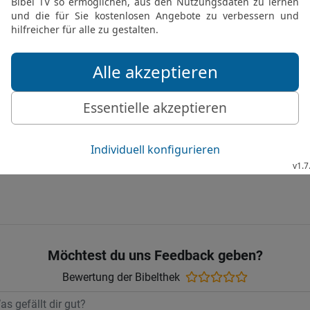
Feuer verzehren, das nic
ergehen, der in seinem Ze
27
Der Himmel wird sein
gegen ihn empören.
28
Der Ertrag seines Hau
Seines Zornes.
29
Das ist das Teil des 
das Gott ihm zugesproch
© 2000 Genfer Bibelgesellschaft
Möchtest du uns Feedback geben?
Bewertung der Bibelthek