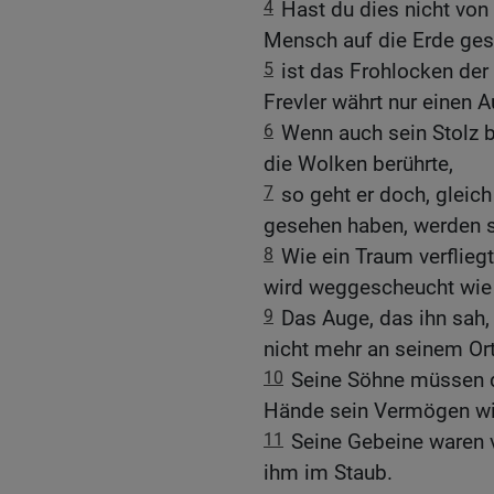
4
Hast du dies nicht von 
Mensch auf die Erde ges
5
ist das Frohlocken der
Frevler währt nur einen 
6
Wenn auch sein Stolz 
die Wolken berührte,
7
so geht er doch, gleich
gesehen haben, werden s
8
Wie ein Traum verfliegt
wird weggescheucht wie 
9
Das Auge, das ihn sah, 
nicht mehr an seinem Ort
10
Seine Söhne müssen d
Hände sein Vermögen wi
11
Seine Gebeine waren v
ihm im Staub.