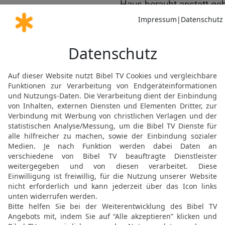
Haus beraubt anstatt ge
20
Sein Bauch kannte kei
nichts verschont.
21
Nichts entging seiner
nicht Bestand haben.
22
Mitten in seinem Über
Hände der Unglückliche
23
Es wird geschehen, wä
Er die Glut Seines Zorne
lassen, in seine Eingewei
24
Flieht er vor eiserne
durchbohren.
25
Er zieht [an dem Pfei
hervor; blitzend fährt er
kommen über ihn.
26
Alle Finsternis ist auf