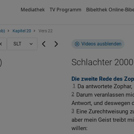
Mediathek
TV Programm
Bibelthek Online-Bibe
ob)
Kapitel 20
Vers 22
Videos ausblenden
)
Schlachter 2000
Die zweite Rede des Zo
1
Da antwortete Zophar, 
2
Darum veranlassen mic
Antwort, und deswegen dr
3
Eine Zurechtweisung z
aber mein Geist treibt m
willen: