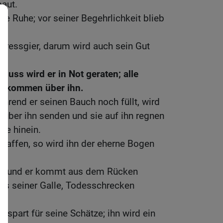
baut.
ne Ruhe; vor seiner Begehrlichkeit blieb
 Fressgier, darum wird auch sein Gut
fluss wird er in Not geraten; alle
n kommen über ihn.
hrend er seinen Bauch noch füllt, wird
s über ihn senden und sie auf ihn regnen
de hinein.
n Waffen, so wird ihn der eherne Bogen
l] , und er kommt aus dem Rücken
 aus seiner Galle, Todesschrecken
gespart für seine Schätze; ihn wird ein