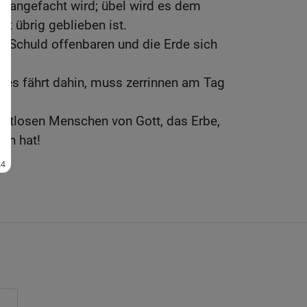
ht angefacht wird; übel wird es dem
lt übrig geblieben ist.
e Schuld offenbaren und die Erde sich
ses fährt dahin, muss zerrinnen am Tag
gottlosen Menschen von Gott, das Erbe,
en hat!