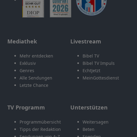
Mediathek
Livestream
Mehr entdecken
Bibel TV
Exklusiv
Bibel TV Impuls
Genres
EchtJetzt
Alle Sendungen
MeinGottesdienst
Letzte Chance
TV Programm
Unterstützen
Programmübersicht
Weitersagen
Tipps der Redaktion
Beten
Sendungen von A-Z
Spenden