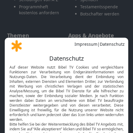
Programmheft
Testamentsspende
kostenlos anfordern
Botschafter werden
Themen
Apps & Angebote
Gott und Bibel erklärt
Newsletter
Feiertage
Mobile App
Interviews
Kids App
Neuigkeiten
Smart TV
HbbTV
Bibelthek Online-Bibel
Nächster Gottesdienst
Bibel TV
Service
Über uns
Kontakt