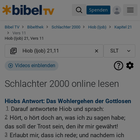
Spenden
Me
Bibel TV
Bibelthek
Schlachter 2000
Hiob (Ijob)
Kapitel 21
Vers 11
Hiob (Ijob) 21, Vers 11
Videos einblenden
Schlachter 2000 online lesen
Hiobs Antwort: Das Wohlergehen der Gottlosen
1
Darauf antwortete Hiob und sprach:
2
Hört, o hört doch an, was ich zu sagen habe;
das soll der Trost sein, den ihr mir gewährt!
3
Erlaubt mir, dass ich rede; und nachdem ich