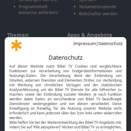
Programmheft
Testamentsspende
kostenlos anfordern
Botschafter werden
Themen
Apps & Angebote
Gott und Bibel erklärt
Newsletter
Feiertage
Mobile App
Interviews
Kids App
Neuigkeiten
Smart TV
HbbTV
Bibelthek Online-Bibel
Nächster Gottesdienst
Bibel TV
Service
Über uns
Kontakt