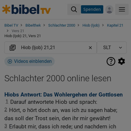
Spenden
Me
Bibel TV
Bibelthek
Schlachter 2000
Hiob (Ijob)
Kapitel 21
Vers 21
Hiob (Ijob) 21, Vers 21
Videos einblenden
Schlachter 2000 online lesen
Hiobs Antwort: Das Wohlergehen der Gottlosen
1
Darauf antwortete Hiob und sprach:
2
Hört, o hört doch an, was ich zu sagen habe;
das soll der Trost sein, den ihr mir gewährt!
3
Erlaubt mir, dass ich rede; und nachdem ich