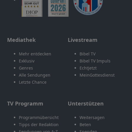
Mediathek
Livestream
Mehr entdecken
Bibel TV
Exklusiv
Bibel TV Impuls
Genres
EchtJetzt
Alle Sendungen
MeinGottesdienst
Letzte Chance
TV Programm
Unterstützen
Programmübersicht
Weitersagen
Tipps der Redaktion
Beten
Sendungen von A-Z
Spenden