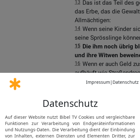
13
Das ist das Teil des 
das Erbe, das die Gewal
Allmächtigen:
14
Wenn seine Kinder sic
seine Sprösslinge können
15
Die ihm noch übrig bl
und ihre Witwen beweine
16
Wenn er auch Geld zu
aufhäuft wie Straßendre
17
— er bringt sie zwar 
anziehen, und das Geld w
18
Er baut sein Haus wie
sich der Wächter macht.
19
Reich legt er sich hin
weggenommen; er schlägt
da!