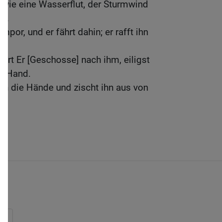
n wie eine Wasserflut, der Sturmwind
on.
mpor, und er fährt dahin; er rafft ihn
.
rt Er [Geschosse] nach ihm, eiligst
er Hand.
 in die Hände und zischt ihn aus von