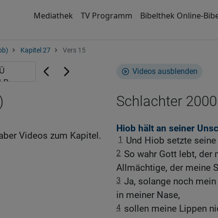
Mediathek
TV Programm
Bibelthek Online-Bibe
ob)
Kapitel 27
Vers 15
Videos ausblenden
)
Schlachter 2000
Hiob hält an seiner Unsc
aber Videos zum Kapitel.
1
Und Hiob setzte seine
2
So wahr Gott lebt, der
Allmächtige, der meine Se
3
Ja, solange noch mein
in meiner Nase,
4
sollen meine Lippen n