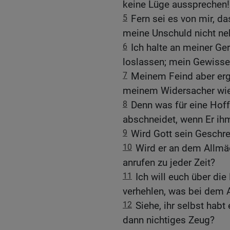
keine Lüge aussprechen!
5
Fern sei es von mir, da
meine Unschuld nicht ne
6
Ich halte an meiner Ger
loslassen; mein Gewisse
7
Meinem Feind aber erg
meinem Widersacher wie
8
Denn was für eine Hoffn
abschneidet, wenn Er ihm
9
Wird Gott sein Geschr
10
Wird er an dem Allmäc
anrufen zu jeder Zeit?
11
Ich will euch über di
verhehlen, was bei dem A
12
Siehe, ihr selbst hab
dann nichtiges Zeug?