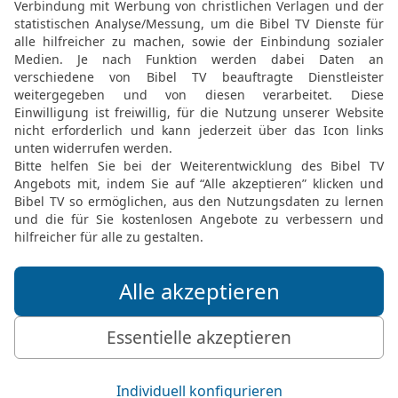
20
Schrecken ergreift ih
führt ihn über Nacht dav
21
Ein Ostwind hebt ihn e
von seiner Stätte hinweg
22
Schonungslos schleude
muss er fliehen vor sein
23
Man klatscht über ihn
seinem Wohnort her.
© 2000 Genfer Bibelgesellschaft
Möchtest du uns Feedback geben?
Bewertung der Bibelthek