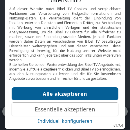
Interviews
Kids App
Neuigkeiten
Smart TV
HbbTV
Bibelthek Online-Bibel
Nächster Gottesdienst
Bibel TV
Service
Über uns
Kontakt
Jobs
TV-Empfang
Presse
FAQ
Mediadaten
bibeltv.de:
Impressum
Datenschutz
Nutzungsbedingungen
Fakten Bibel TV App