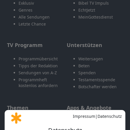
Exklusiv
Bibel TV Impuls
Genres
EchtJetzt
Alle Sendungen
MeinGottesdienst
Letzte Chance
TV Programm
Unterstützen
Programmübersicht
Weitersagen
Tipps der Redaktion
Beten
Sendungen von A-Z
Spenden
Programmheft
Testamentsspende
kostenlos anfordern
Botschafter werden
Themen
Apps & Angebote
Gott und Bibel erklärt
Newsletter
Feiertage
Mobile App