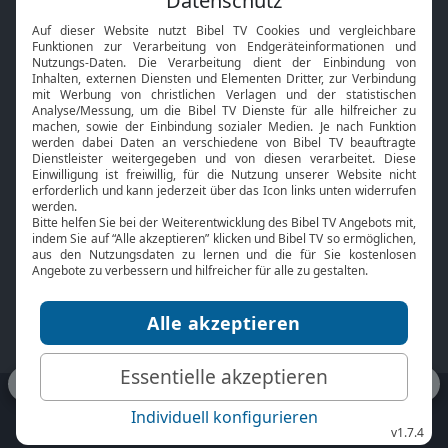
Interviews
Kids App
Neuigkeiten
Smart TV
HbbTV
Bibelthek Online-Bibel
Nächster Gottesdienst
Bibel TV
Service
Über uns
Kontakt
Jobs
TV-Empfang
Presse
FAQ
Mediadaten
bibeltv.de:
Impressum
Datenschutz
Nutzungsbedingungen