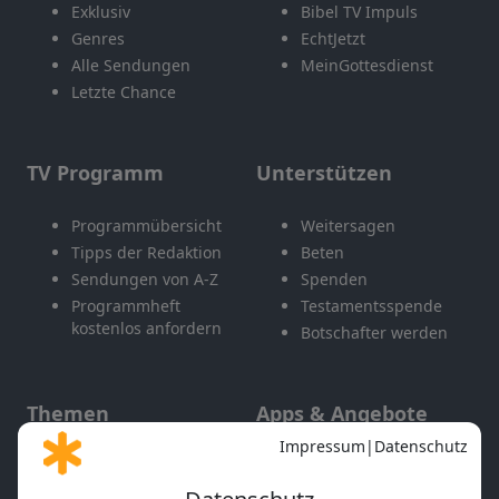
Exklusiv
Bibel TV Impuls
Genres
EchtJetzt
Alle Sendungen
MeinGottesdienst
Letzte Chance
TV Programm
Unterstützen
Programmübersicht
Weitersagen
Tipps der Redaktion
Beten
Sendungen von A-Z
Spenden
Programmheft
Testamentsspende
kostenlos anfordern
Botschafter werden
Themen
Apps & Angebote
Gott und Bibel erklärt
Newsletter
Feiertage
Mobile App