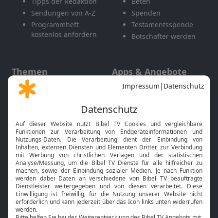
Tipps der Redaktion
Beten
Sendungen von A-Z
Spenden
Programmheft
Testamentsspende
kostenlos anfordern
Botschafter werden
Themen
Apps & Angebote
Gott und Bibel erklärt
Newsletter
Feiertage
Mobile App
Interviews
Kids App
Neuigkeiten
Smart TV
HbbTV
Bibelthek Online-Bibel
Nächster Gottesdienst
Bibel TV
Service