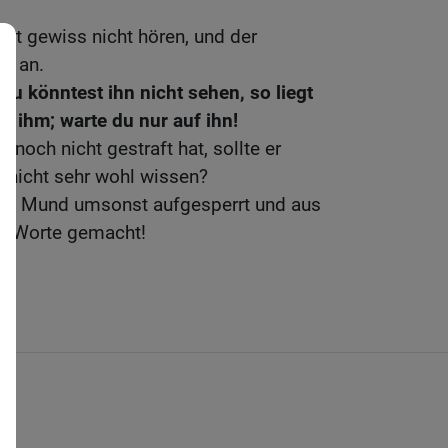
eit gewiss nicht hören, und der
ht an.
u könntest ihn nicht sehen, so liegt
r ihm; warte du nur auf ihn!
n noch nicht gestraft hat, sollte er
nicht sehr wohl wissen?
nen Mund umsonst aufgesperrt und aus
le Worte gemacht!