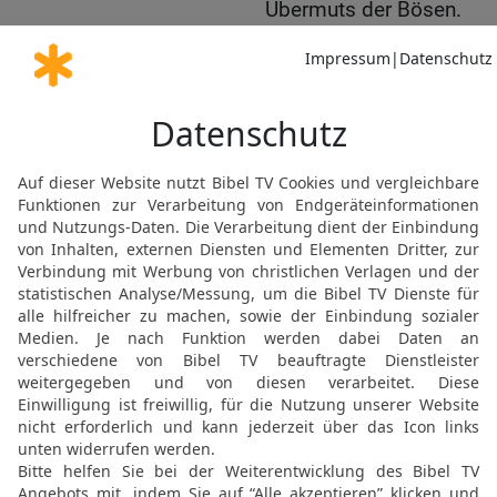
Übermuts der Bösen.
13
Gott wird auf Nichtigk
Allmächtige sieht sie nic
14
Auch wenn du sagst, d
die Rechtssache doch vo
15
Und nun, weil sein Zor
deshalb um den Übermut 
16
So hat also Hiob sei
lauter Unverstand so vie
© 2000 Genfer Bibelgesellschaft
Möchtest du uns Feedback geben?
Bewertung der Bibelthek