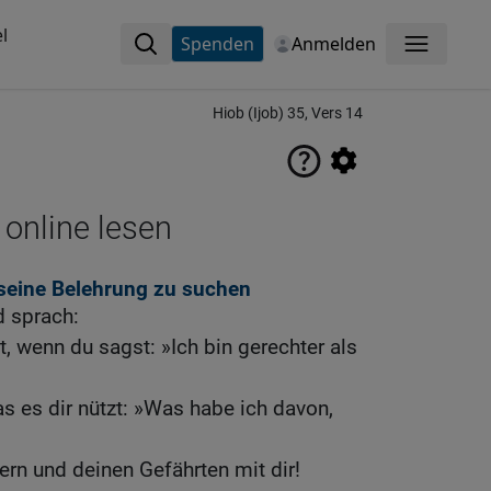
l
Spenden
Anmelden
Menü
Hiob (Ijob) 35, Vers 14
 online lesen
d seine Belehrung zu suchen
d sprach:
t, wenn du sagst: »Ich bin gerechter als
as es dir nützt: »Was habe ich davon,
«
dern und deinen Gefährten mit dir!