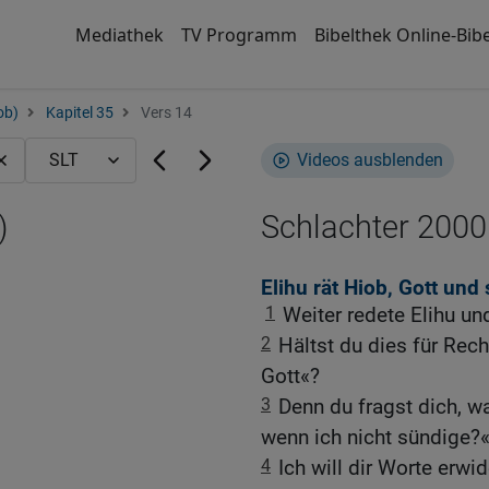
Mediathek
TV Programm
Bibelthek Online-Bibe
ob)
Kapitel 35
Vers 14
Videos ausblenden
)
Schlachter 2000
Elihu rät Hiob, Gott un
1
Weiter redete Elihu un
2
Hältst du dies für Rech
Gott«?
3
Denn du fragst dich, w
wenn ich nicht sündige?
4
Ich will dir Worte erwi