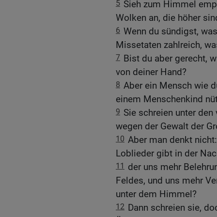
5
Sieh zum Himmel empor
Wolken an, die höher sin
6
Wenn du sündigst, was 
Missetaten zahlreich, w
7
Bist du aber gerecht, 
von deiner Hand?
8
Aber ein Mensch wie du 
einem Menschenkind nütz
9
Sie schreien unter den
wegen der Gewalt der Gr
10
Aber man denkt nicht:
Loblieder gibt in der Nac
11
der uns mehr Belehrun
Feldes, und uns mehr Ve
unter dem Himmel?
12
Dann schreien sie, do