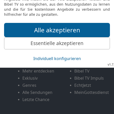
FEEDBACK SENDEN
Mediathek
Livestream
Mehr entdecken
Bibel TV
Exklusiv
Bibel TV Impuls
Genres
EchtJetzt
Alle Sendungen
MeinGottesdienst
Letzte Chance