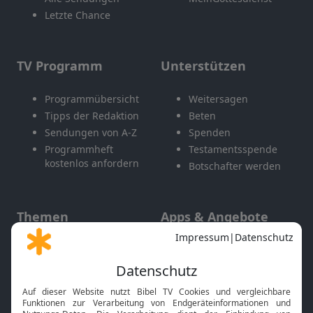
Letzte Chance
TV Programm
Unterstützen
Programmübersicht
Weitersagen
Tipps der Redaktion
Beten
Sendungen von A-Z
Spenden
Programmheft
Testamentsspende
kostenlos anfordern
Botschafter werden
Themen
Apps & Angebote
Gott und Bibel erklärt
Newsletter
Feiertage
Mobile App
Interviews
Kids App
Neuigkeiten
Smart TV