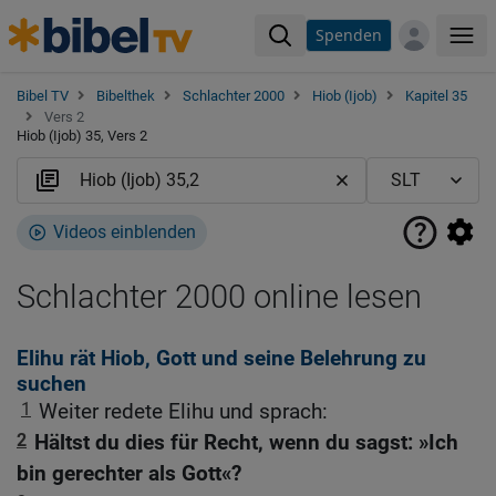
Spenden
Me
Bibel TV
Bibelthek
Schlachter 2000
Hiob (Ijob)
Kapitel 35
Vers 2
Hiob (Ijob) 35, Vers 2
Videos einblenden
Schlachter 2000 online lesen
Elihu rät Hiob, Gott und seine Belehrung zu
suchen
1
Weiter redete Elihu und sprach:
2
Hältst du dies für Recht, wenn du sagst: »Ich
bin gerechter als Gott«?