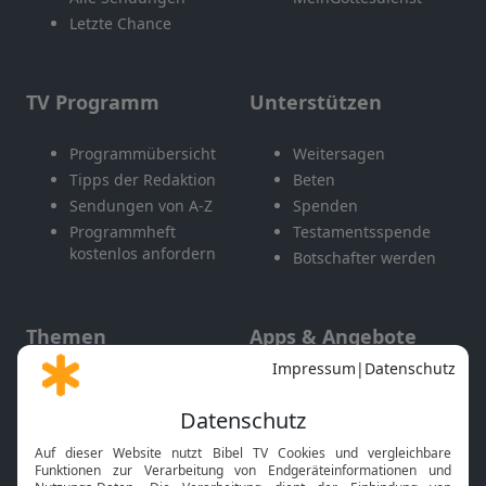
Letzte Chance
TV Programm
Unterstützen
Programmübersicht
Weitersagen
Tipps der Redaktion
Beten
Sendungen von A-Z
Spenden
Programmheft
Testamentsspende
kostenlos anfordern
Botschafter werden
Themen
Apps & Angebote
Gott und Bibel erklärt
Newsletter
Feiertage
Mobile App
Interviews
Kids App
Neuigkeiten
Smart TV