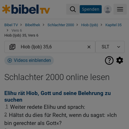
Spenden
Me
Bibel TV
Bibelthek
Schlachter 2000
Hiob (Ijob)
Kapitel 35
Vers 6
Hiob (Ijob) 35, Vers 6
Videos einblenden
Schlachter 2000 online lesen
Elihu rät Hiob, Gott und seine Belehrung zu
suchen
1
Weiter redete Elihu und sprach:
2
Hältst du dies für Recht, wenn du sagst: »Ich
bin gerechter als Gott«?