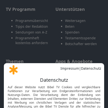
TV Programm
Unterstützen
Programmübersicht
Weitersagen
Tipps der Redaktion
Beten
Sendungen von A-Z
Spenden
Programmheft
Testamentsspende
kostenlos anfordern
Botschafter werden
Themen
Apps & Angebote
Gott und Bibel erklärt
Newsletter
Feiertage
Mobile App
Interviews
Kids App
Neuigkeiten
Smart TV
HbbTV
Bibelthek Online-Bibel
Nächster Gottesdienst