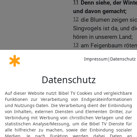
11
Denn siehe, der Winte
und davon gemacht;
12
die Blumen zeigen sic
Singvogels ist da, und d
hören in unserem Land;
13
am Feigenbaum röten 
verbreiten Blütenduft; k
meine Schöne, komm do
14
Meine Taube in den Fe
Felsenwand; Lass mich d
Stimme hören! Denn deine
Gestalt.«
15
Fangt uns die Füchse,
Weinberge verderben; de
16
Mein Geliebter ist mei
weidet.