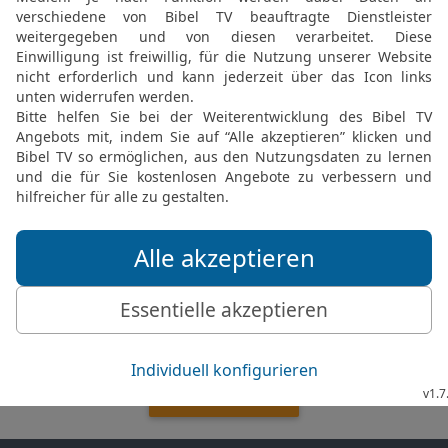
17
Bis der Tag kühl wird 
mein Geliebter, sei glei
auf den zerklüfteten Ber
© 2000 Genfer Bibelgesellschaft
Möchtest du uns Feedback geben?
Bewertung der Bibelthek
FEEDBACK SENDEN