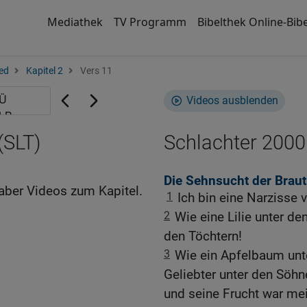
Mediathek
TV Programm
Bibelthek Online-Bibe
ed
Kapitel 2
Vers 11
Videos ausblenden
(SLT)
Schlachter 2000
Die Sehnsucht der Brau
aber Videos zum Kapitel.
1
Ich bin eine Narzisse v
2
Wie eine Lilie unter de
den Töchtern!
3
Wie ein Apfelbaum unt
Geliebter unter den Söhn
und seine Frucht war m