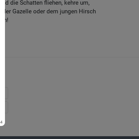
und die Schatten fliehen, kehre um,
ch der Gazelle oder dem jungen Hirsch
gen!