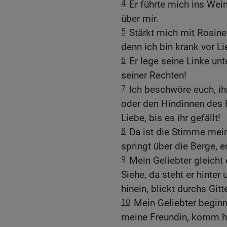
4
Er führte mich ins Wein
über mir.
5
Stärkt mich mit Rosine
denn ich bin krank vor Li
6
Er lege seine Linke u
seiner Rechten!
7
Ich beschwöre euch, ih
oder den Hindinnen des F
Liebe, bis es ihr gefällt!
8
Da ist die Stimme mein
springt über die Berge, e
9
Mein Geliebter gleicht
Siehe, da steht er hinte
hinein, blickt durchs Gitte
10
Mein Geliebter beginn
meine Freundin, komm h