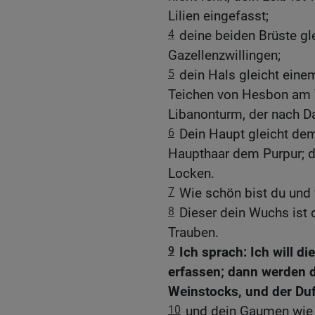
Lilien eingefasst;
4
deine beiden Brüste gl
Gazellenzwillingen;
5
dein Hals gleicht eine
Teichen von Hesbon am T
Libanonturm, der nach 
6
Dein Haupt gleicht de
Haupthaar dem Purpur; de
Locken.
7
Wie schön bist du und 
8
Dieser dein Wuchs ist 
Trauben.
9
Ich sprach: Ich will d
erfassen; dann werden d
Weinstocks, und der Duf
10
und dein Gaumen wie