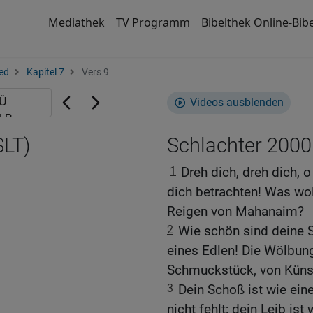
Mediathek
TV Programm
Bibelthek Online-Bibe
ed
Kapitel 7
Vers 9
Videos ausblenden
SLT)
Schlachter 2000
1
Dreh dich, dreh dich, o
dich betrachten! Was wol
Reigen von Mahanaim?
2
Wie schön sind deine S
eines Edlen! Die Wölbung
Schmuckstück, von Küns
3
Dein Schoß ist wie ein
nicht fehlt; dein Leib is