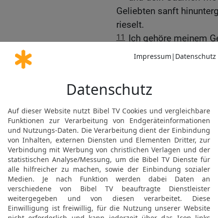
Geliebten sanft hinunterg
rieselt.
11
Ich gehöre meinem Gel
mir!
12
Komm, mein Geliebter,
den Dörfern übernachten
13
wir wollen früh zu de
ob der Weinstock ausges
geöffnet haben, ob die G
meine Liebe schenken!
14
Die Alraunen verbreit
allerlei edle Früchte; neu
aufbewahrt!
© 2000 Genfer Bibelgesellschaft