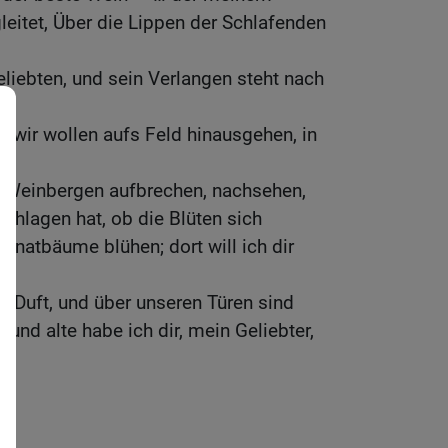
leitet, Über die Lippen der Schlafenden
iebten, und sein Verlangen steht nach
 wir wollen aufs Feld hinausgehen, in
;
n Weinbergen aufbrechen, nachsehen,
chlagen hat, ob die Blüten sich
ranatbäume blühen; dort will ich dir
en Duft, und über unseren Türen sind
e und alte habe ich dir, mein Geliebter,