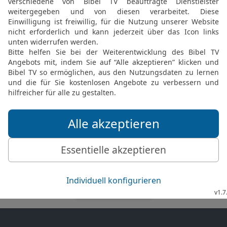
ihn werfen, und sein He
vergelten.
© 2000 Genfer Bibelgesellschaft
Möchtest du uns Feedback geben?
Bewertung der Bibelthek
FEEDBACK SENDEN