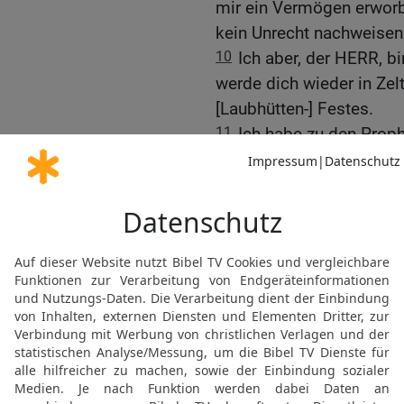
mir ein Vermögen erworb
kein Unrecht nachweisen
10
Ich aber, der HERR, b
werde dich wieder in Zel
[Laubhütten-] Festes.
11
Ich habe zu den Prop
gegeben und durch die Pr
12
Sind sie in Gilead ni
zunichtewerden; haben sie
auch ihre Altäre wie Ste
werden!
13
Als Jakob in das Gebi
eine Frau; um eine Frau h
14
So hat der HERR durc
heraufgeführt und es dur
15
Ephraim hat ihn bitter