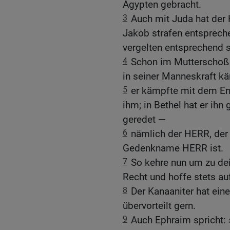
Ägypten gebracht.
3
Auch mit Juda hat der 
Jakob strafen entsprech
vergelten entsprechend s
4
Schon im Mutterschoß h
in seiner Manneskraft kä
5
er kämpfte mit dem Eng
ihm; in Bethel hat er ihn
geredet —
6
nämlich der HERR, der
Gedenkname HERR ist.
7
So kehre nun um zu dei
Recht und hoffe stets au
8
Der Kanaaniter hat ein
übervorteilt gern.
9
Auch Ephraim spricht: 