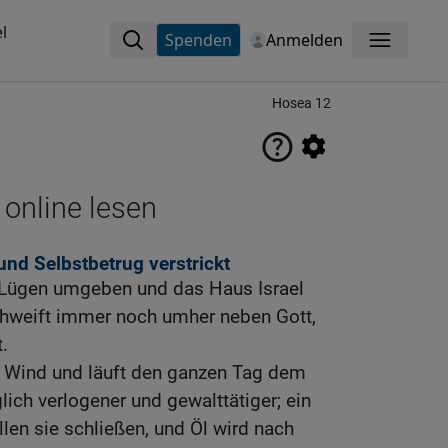
l
Spenden
Anmelden
Menü
Hosea 12
 online lesen
 und Selbstbetrug verstrickt
 Lügen umgeben und das Haus Israel
chweift immer noch umher neben Gott,
.
n Wind und läuft den ganzen Tag dem
lich verlogener und gewalttätiger; ein
len sie schließen, und Öl wird nach