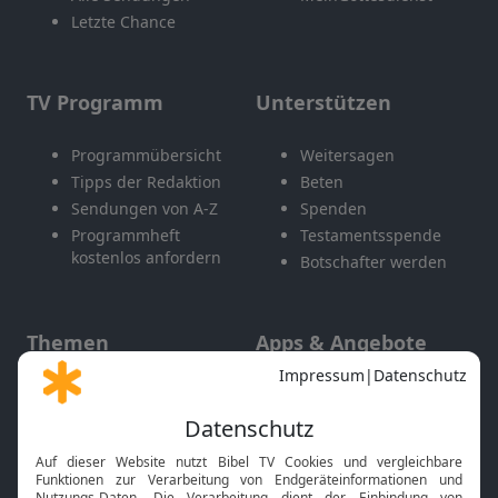
Letzte Chance
TV Programm
Unterstützen
Programmübersicht
Weitersagen
Tipps der Redaktion
Beten
Sendungen von A-Z
Spenden
Programmheft
Testamentsspende
kostenlos anfordern
Botschafter werden
Themen
Apps & Angebote
Gott und Bibel erklärt
Newsletter
Feiertage
Mobile App
Interviews
Kids App
Neuigkeiten
Smart TV