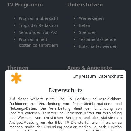
TV Programm
Unterstützen
Programmübersicht
Weitersagen
Tipps der Redaktion
Beten
Sendungen von A-Z
Spenden
Programmheft
Testamentsspende
kostenlos anfordern
Botschafter werden
Themen
Apps & Angebote
Gott und Bibel erklärt
Newsletter
Feiertage
Mobile App
Interviews
Kids App
Neuigkeiten
Smart TV
HbbTV
Bibelthek Online-Bibel
Nächster Gottesdienst