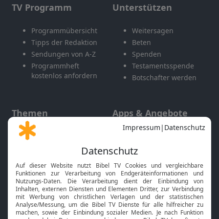
TV Programm
Unterstützen
Programmübersicht
Weitersagen
Tipps der Redaktion
Beten
Sendungen von A-Z
Spenden
Programmheft
Testamentsspende
kostenlos anfordern
Botschafter werden
Themen
Apps & Angebote
Gott und Bibel erklärt
Newsletter
Feiertage
Mobile App
Interviews
Kids App
Neuigkeiten
Smart TV
HbbTV
Bibelthek Online-Bibel
Nächster Gottesdienst