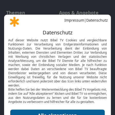
Themen
Apps & Angebote
Gott und Bibel erklärt
Newsletter
Feiertage
Mobile App
Interviews
Kids App
Neuigkeiten
Smart TV
HbbTV
Bibelthek Online-Bibel
Nächster Gottesdienst
Bibel TV
Service
Über uns
Kontakt
Jobs
TV-Empfang
Presse
FAQ
Mediadaten