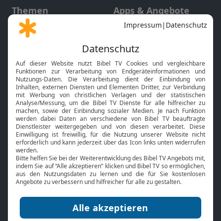
Themen
Apps & Angebote
Gott und Bibel erklärt
Newsletter
Feiertage
Mobile App
Interviews
Kids App
Neuigkeiten
Smart TV
HbbTV
Bibelthek Online-Bibel
Nächster Gottesdienst
Bibel TV
Service
Über uns
Kontakt
Jobs
TV-Empfang
Presse
FAQ
Mediadaten