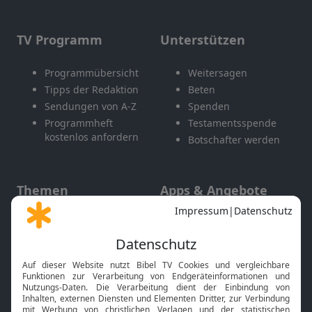
TV Programm
Unterstützen
Programmübersicht
Weitersagen
Tipps der Redaktion
Beten
Sendungen von A-Z
Spenden
Programmheft
Testamentsspende
kostenlos anfordern
Botschafter werden
Themen
Apps & Angebote
Gott und Bibel erklärt
Newsletter
Feiertage
Mobile App
Interviews
Kids App
Neuigkeiten
Smart TV
HbbTV
Bibelthek Online-Bibel