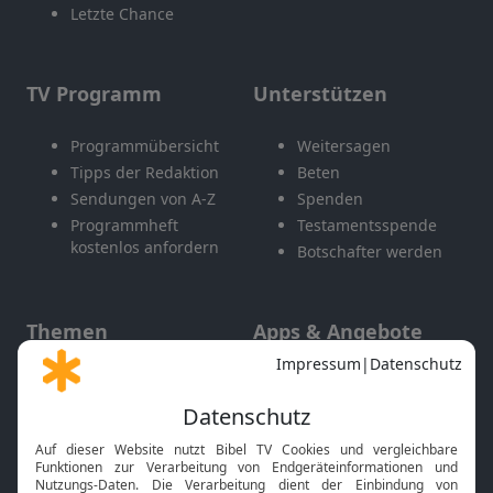
Letzte Chance
TV Programm
Unterstützen
Programmübersicht
Weitersagen
Tipps der Redaktion
Beten
Sendungen von A-Z
Spenden
Programmheft
Testamentsspende
kostenlos anfordern
Botschafter werden
Themen
Apps & Angebote
Gott und Bibel erklärt
Newsletter
Feiertage
Mobile App
Interviews
Kids App
Neuigkeiten
Smart TV
HbbTV