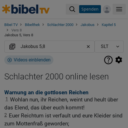
Spenden
Me
Bibel TV
Bibelthek
Schlachter 2000
Jakobus
Kapitel 5
Vers 8
Jakobus 5, Vers 8
Videos einblenden
Schlachter 2000 online lesen
Warnung an die gottlosen Reichen
1
Wohlan nun, ihr Reichen, weint und heult über
das Elend, das über euch kommt!
2
Euer Reichtum ist verfault und eure Kleider sind
zum Mottenfraß geworden;