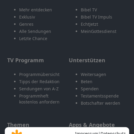
Mehr entdecken
Bibel TV
Exklusiv
Bibel TV Impuls
Genres
EchtJetzt
Alle Sendungen
MeinGottesdienst
Letzte Chance
TV Programm
Unterstützen
Programmübersicht
Weitersagen
Tipps der Redaktion
Beten
Sendungen von A-Z
Spenden
Programmheft
Testamentsspende
kostenlos anfordern
Botschafter werden
Themen
Apps & Angebote