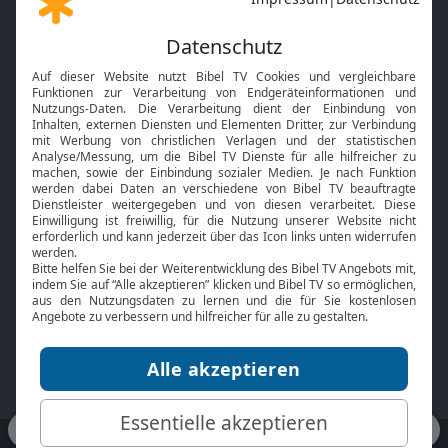
Gott und Bibel erklärt
Newsletter
Feiertage
Mobile App
Interviews
Kids App
Neuigkeiten
Smart TV
HbbTV
Bibelthek Online-Bibel
Nächster Gottesdienst
Bibel TV
Service
Über uns
Kontakt
Jobs
TV-Empfang
Presse
FAQ
Mediadaten
bibeltv.de:
Impressum
Datenschutz